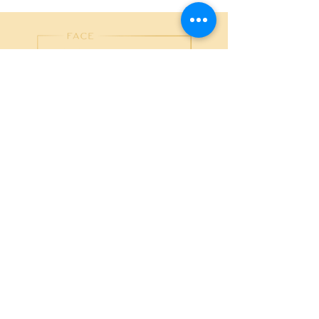
Kundenservice
Für uns ist es sehr wichtig, dass du als Kunde
100% zufrieden mit uns bist. Solltest du Fragen
oder Anregungen zu unseren Produkten oder
deiner Bestellung haben, zögerte nicht uns über
info@traje-cosmetics.de
zu kontaktieren.
Wir helfen dir gerne!