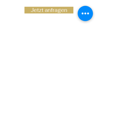
Jetzt anfragen
Kontakt
Wir würden uns freuen, von Ihnen zu
hören! Nehmen Sie Kontakt mit uns auf,
und wir werden Ihnen umgehend
antworten.
info@traje-cosmetics.de
Tel.:
0170-2706240
Adresse:
TRAJE Cosmetics