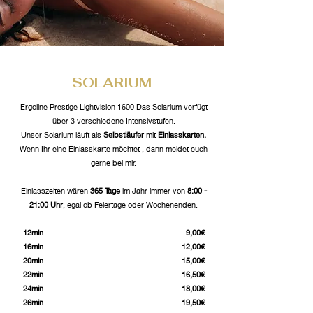
SOLARIUM
Ergoline Prestige Lightvision 1600 Das Solarium verfügt
über 3 verschiedene Intensivstufen.
Unser Solarium läuft als
Selbstläufer
mit
Einlasskarten.
Wenn Ihr eine Einlasskarte möchtet , dann meldet euch
gerne bei mir.
Einlasszeiten wären
365 Tage
im Jahr immer von
8:00 -
21:00 Uhr
, egal ob Feiertage oder Wochenenden.
12min 9,00€
16min 12,00€
20min 15,00€
22min 16,50€
24min 18,00€
26min 19,50€