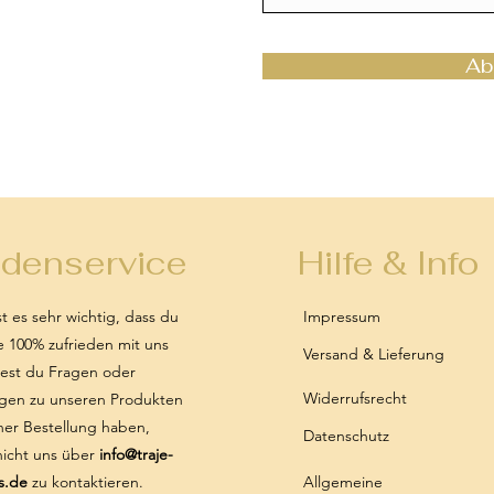
Ab
denservice
Hilfe & Info
st es sehr wichtig, dass du
Impressum
e 100% zufrieden mit uns
Versand & Lieferung
ltest du Fragen oder
Widerrufsrecht
en zu unseren Produkten
ner Bestellung haben,
Datenschutz
nicht uns über
info@traje-
s.de
zu kontaktieren.
Allgemeine