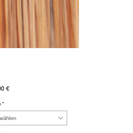
Preis
00 €
e
*
wählen