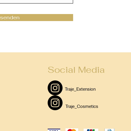
senden
Social Media
Traje_Extension
Traje_Cosmetics