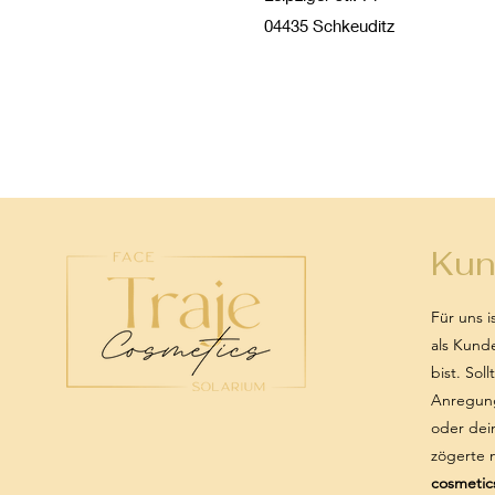
04435 Schkeuditz
Kun
Für uns i
als Kund
bist. Sol
Anregung
oder dei
zögerte 
cosmetic