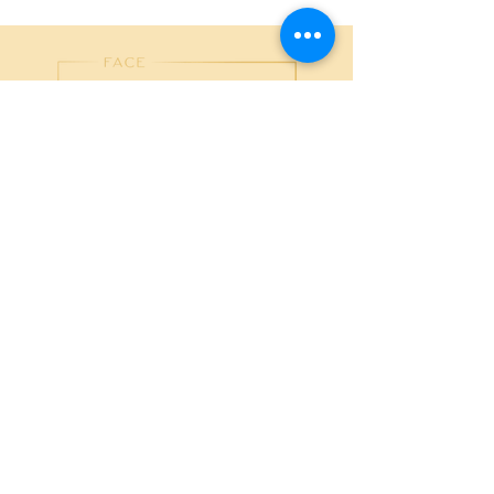
Kundenservice
Für uns ist es sehr wichtig, dass du als Kunde
100% zufrieden mit uns bist. Solltest du Fragen
oder Anregungen zu unseren Produkten oder
deiner Bestellung haben, zögerte nicht uns über
info@traje-cosmetics.de
zu kontaktieren.
Wir helfen dir gerne!