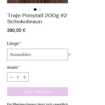
Traje Ponytail 200g #2
Schokobraun
Preis
390,00 €
Länge
*
Anzahl
*
In den Warenkorb
Ein Pferdeschwanz lässt sich unendlich