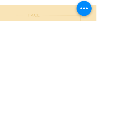
Kundenservice
Für uns ist es sehr wichtig, dass du als Kunde
100% zufrieden mit uns bist. Solltest du Fragen
oder Anregungen zu unseren Produkten oder
deiner Bestellung haben, zögerte nicht uns über
info@traje-cosmetics.de
zu kontaktieren.
Wir helfen dir gerne!